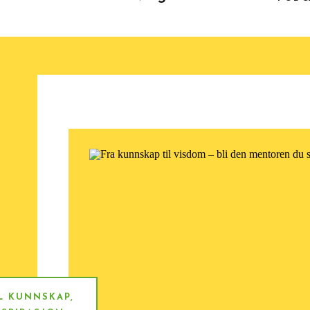
L KUNNSKAP
,